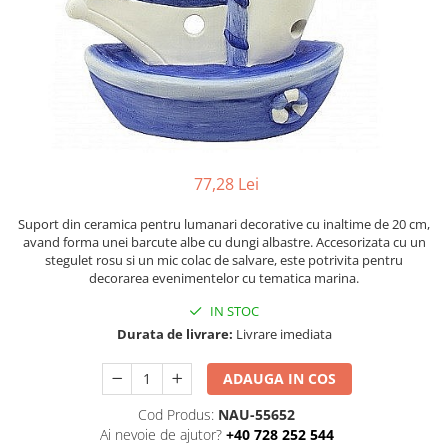
Figurine
Barci, vapoare, ambarcatiuni
Pesti
Decoratiuni care se agata
Tablouri
77,28 Lei
Suport din ceramica pentru lumanari decorative cu inaltime de 20 cm,
avand forma unei barcute albe cu dungi albastre. Accesorizata cu un
stegulet rosu si un mic colac de salvare, este potrivita pentru
decorarea evenimentelor cu tematica marina.
IN STOC
Durata de livrare:
Livrare imediata
ADAUGA IN COS
Cod Produs:
NAU-55652
Ai nevoie de ajutor?
+40 728 252 544