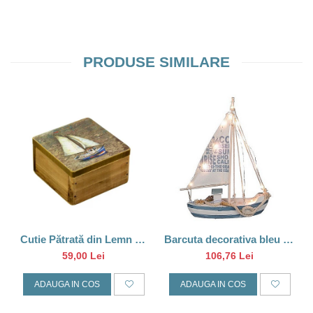
PRODUSE SIMILARE
Cutie Pătrată din Lemn cu
Barcuta decorativa bleu cu
Design Vapor Albastru,
Led
59,00 Lei
106,76 Lei
9*9CM
ADAUGA IN COS
ADAUGA IN COS