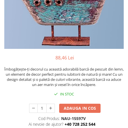
Figurine
Barci, vapoare, ambarcatiuni
Pesti
Decoratiuni care se agata
Tablouri
88,46 Lei
Îmbogățește-ți decorul cu această adorabilă barcă de pescuit din lemn,
un element de decor perfect pentru iubitorii de natură și mare! Cu un
design detaliat și o paletă de culori vibrante, această barcă va aduce
un aer marin și vesel în orice încăpere.
IN STOC
ADAUGA IN COS
Cod Produs:
NAU-15597V
Ai nevoie de ajutor?
+40 728 252 544