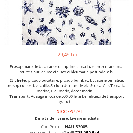
Figurine
Barci, vapoare, ambarcatiuni
Pesti
Decoratiuni care se agata
Tablouri
29,49 Lei
Prosop mare de bucatarie cu imprimeu marin, reprezentand mai
multe tipuri de melci si scoici bleumarin pe fundal alb.
Etichete:
prosop bucatarie, prosop bumbac, bucatarie tematica,
prosop cu pesti, cochilie, Steluta de mare, Melc, Scoica, Alb, Tematica
marina, Bleumarin, decor marin
Transport:
Adauga in cos de 500,00 lei si beneficiezi de transport
gratuit
STOC EPUIZAT
Durata de livrare:
Livrare imediata
Cod Produs:
NAU-53005
Ai nevoie de ajutor?
+40 728 252 544