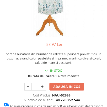
Figurine
Barci, vapoare, ambarcatiuni
Pesti
Decoratiuni care se agata
Tablouri
58,97 Lei
Sort de bucatarie din bumbac de calitate superioara prevazut cu un
buzunar, avand culori pastelate si imprimeu marin cu diversi corali,
caluti de mare si pestisori.
IN STOC
Durata de livrare:
Livrare imediata
ADAUGA IN COS
Cod Produs:
NAU-52995
Ai nevoie de ajutor?
+40 728 252 544
Adaugă produse în coș de minim 500 lei și beneficiezi de transport