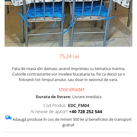
Figurine
Barci, vapoare, ambarcatiuni
Pesti
Decoratiuni care se agata
Tablouri
75,24 Lei
Fata de masa din damasc avand imprimeu cu tematica marina.
Culorile contrastante vor invelesi bucataria ta, fie ca decizi sa o
folosesti tot timpul anului, sau doar in sezonul de vara.
STOC EPUIZAT
Durata de livrare:
Livrare imediata
Cod Produs:
EDC_FM04
Ai nevoie de ajutor?
+40 728 252 544
Adaugă produse în coș de minim 500 lei și beneficiezi de transport
gratuit