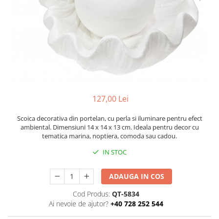
Figurine
Barci, vapoare, ambarcatiuni
Pesti
Decoratiuni care se agata
Tablouri
127,00 Lei
Scoica decorativa din portelan, cu perla si iluminare pentru efect
ambiental. Dimensiuni 14 x 14 x 13 cm. Ideala pentru decor cu
tematica marina, noptiera, comoda sau cadou.
IN STOC
ADAUGA IN COS
Cod Produs:
QT-5834
Ai nevoie de ajutor?
+40 728 252 544