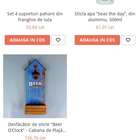
Figurine
Barci, vapoare, ambarcatiuni
Set 4 suporturi pahare din
Sticla apa “Seas the day“, din
Pesti
franghie de iuta
aluminiu, 500ml
50,84 Lei
61,01 Lei
Decoratiuni care se agata
Tablouri
ADAUGA IN COS
ADAUGA IN COS
Desfăcător de sticle "Beer
O’Clock" - Cabana de Plajă
Albastră, 43x13cm
106,76 Lei