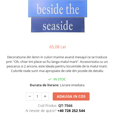
Figurine
Barci, vapoare, ambarcatiuni
Pesti
Decoratiuni care se agata
Tablouri
65,08 Lei
Decoratiune din lemn in culori marine avand mesajul ce se traduce
prin "Oh, chiar imi place sa fiu langa malul marii". Accesorizata cu un
pescarus si 2 ancore, este ideala pentru locuintele de la malul marii.
Culorile reale sunt mai apropiate de cele din pozele de detaliu
IN STOC
Durata de livrare:
Livrare imediata
ADAUGA IN COS
Cod Produs:
QT-7566
Ai nevoie de ajutor?
+40 728 252 544