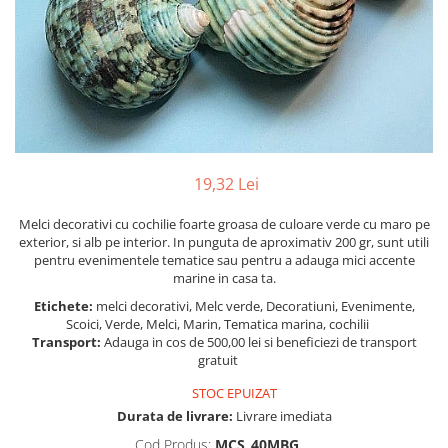
Figurine
Barci, vapoare, ambarcatiuni
Pesti
Decoratiuni care se agata
Tablouri
19,32 Lei
Melci decorativi cu cochilie foarte groasa de culoare verde cu maro pe
exterior, si alb pe interior. In punguta de aproximativ 200 gr, sunt utili
pentru evenimentele tematice sau pentru a adauga mici accente
marine in casa ta.
Etichete:
melci decorativi, Melc verde, Decoratiuni, Evenimente,
Scoici, Verde, Melci, Marin, Tematica marina, cochilii
Transport:
Adauga in cos de 500,00 lei si beneficiezi de transport
gratuit
STOC EPUIZAT
Durata de livrare:
Livrare imediata
Cod Produs:
MCS_40MBG