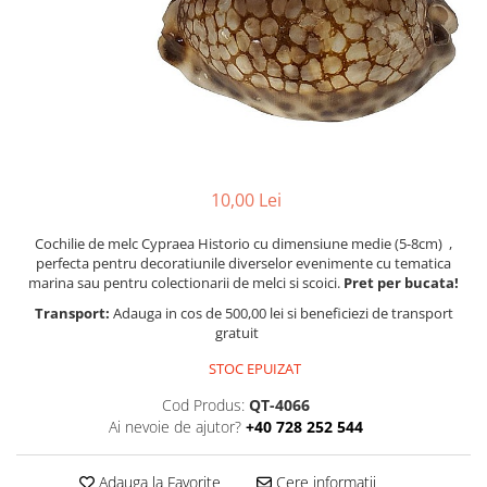
Figurine
Barci, vapoare, ambarcatiuni
Pesti
Decoratiuni care se agata
Tablouri
10,00 Lei
Cochilie de melc Cypraea Historio cu dimensiune medie (
5-8cm
) ,
perfecta pentru decoratiunile diverselor evenimente cu tematica
marina sau pentru colectionarii de melci si scoici.
Pret per bucata!
Transport:
Adauga in cos de 500,00 lei si beneficiezi de transport
gratuit
STOC EPUIZAT
Cod Produs:
QT-4066
Ai nevoie de ajutor?
+40 728 252 544
Adauga la Favorite
Cere informatii