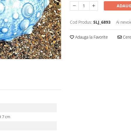
ADAUG
Cod Produs:
SLJ_6893
Ai nevoi
Adauga la Favorite
Cere 
H 7 cm