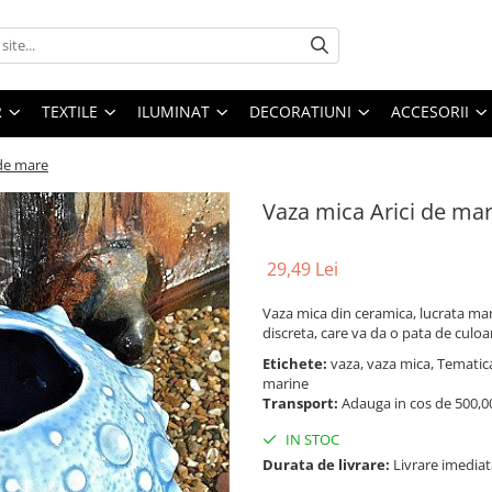
R
TEXTILE
ILUMINAT
DECORATIUNI
ACCESORII
 de mare
Vaza mica Arici de ma
29,49 Lei
Vaza mica din ceramica, lucrata man
discreta, care va da o pata de culoa
Etichete:
vaza, vaza mica, Tematica
marine
Transport:
Adauga in cos de 500,00 
IN STOC
Durata de livrare:
Livrare imediat