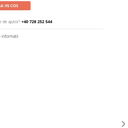
A IN COS
e de ajutor?
+40 728 252 544
informatii