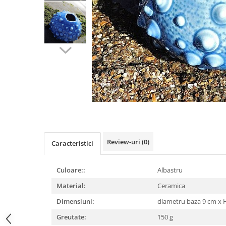
Figurine
Barci, vapoare, ambarcatiuni
Pesti
Decoratiuni care se agata
Tablouri
Review-uri
(0)
Caracteristici
Culoare::
Albastru
Material:
Ceramica
Dimensiuni:
diametru baza 9 cm x 
Greutate:
150 g