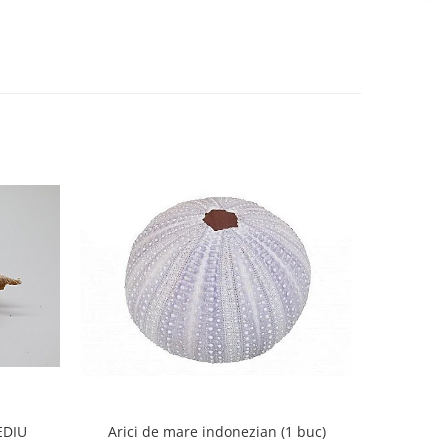
Arici de mare indonezian (1 buc)
EDIU
STEA DE 