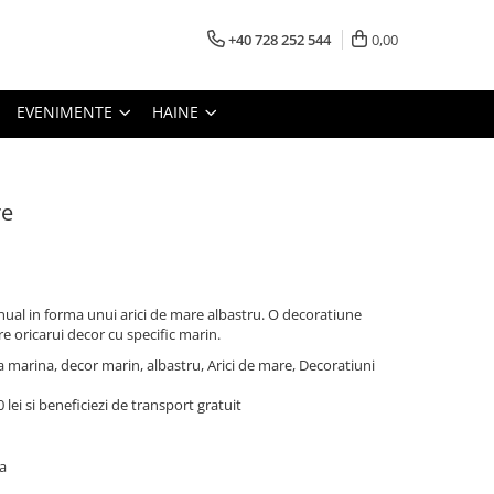
+40 728 252 544
0,00
EVENIMENTE
HAINE
re
ual in forma unui arici de mare albastru. O decoratiune
re oricarui decor cu specific marin.
 marina, decor marin, albastru, Arici de mare, Decoratiuni
lei si beneficiezi de transport gratuit
a