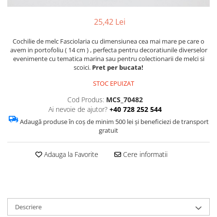
Figurine
Barci, vapoare, ambarcatiuni
25,42 Lei
Pesti
Cochilie de melc Fasciolaria cu dimensiunea cea mai mare pe care o
Decoratiuni care se agata
avem in portofoliu ( 14 cm ) , perfecta pentru decoratiunile diverselor
evenimente cu tematica marina sau pentru colectionarii de melci si
Tablouri
scoici.
Pret per bucata!
STOC EPUIZAT
Cod Produs:
MCS_70482
Ai nevoie de ajutor?
+40 728 252 544
Adaugă produse în coș de minim 500 lei și beneficiezi de transport
gratuit
Adauga la Favorite
Cere informatii
Descriere