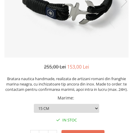
Figurine
Barci, vapoare, ambarcatiuni
Pesti
Decoratiuni care se agata
Tablouri
255,00 Lei
153,00 Lei
Bratara nautica handmade, realizata de artizani romani din franghie
marina neagra, cu inchizatoare tip ancora din inox. Made to order: te
contactam pentru confirmarea marimii, apoi intra in lucru (max. 24H).
Marime
:
IN STOC