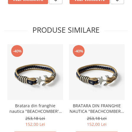
PRODUSE SIMILARE
-40%
-40%
Bratara din franghie
BRATARA DIN FRANGHIE
nautica "BEACHCOMBER'S
NAUTICA "BEACHCOMBER'S
BRAID", OLD SKIPPER,
BRAID", OLD SKIPPER,
253,18 Lei
253,18 Lei
marime S, 15 - 16 cm
MARIME M, 17 - 18 CM
152,00 Lei
152,00 Lei