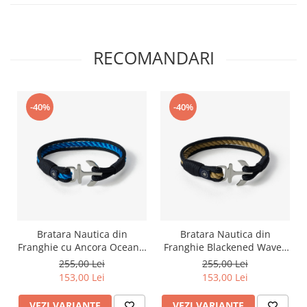
RECOMANDARI
-40%
-40%
Bratara Nautica din
Bratara Nautica din
Franghie cu Ancora Oceanic
Franghie Blackened Waves
– Old Skipper
– Old Skipper
255,00 Lei
255,00 Lei
153,00 Lei
153,00 Lei
VEZI VARIANTE
VEZI VARIANTE