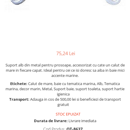
Figurine
Barci, vapoare, ambarcatiuni
Pesti
Decoratiuni care se agata
Tablouri
75,24 Lei
Suport alb din metal pentru prosoape, accesorizat cu cate un calut de
mare in fiecare capat. Ideal pentru cei ce isi doresc sa aiba in baie mici
accente marine.
Etichete:
Calut de mare, baie cu tematica marina, Alb, Tematica
marina, decor marin, Metal, Suport baie, suport toaleta, suport hartie
igienica
Transport:
Adauga in cos de 500,00 lei si beneficiezi de transport
gratuit
STOC EPUIZAT
Durata de livrare:
Livrare imediata
Cod Produs:
QT-8637