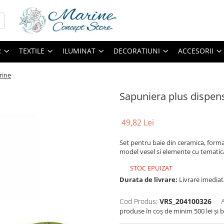
R
TEXTILE
ILUMINAT
DECORATIUNI
ACCESORII
rine
Sapuniera plus dispen
49,82 Lei
Set pentru baie din ceramica, forma
model vesel si elemente cu tematica 
STOC EPUIZAT
Durata de livrare:
Livrare imediat
Cod Produs:
VRS_204100326
produse în coș de minim 500 lei și b