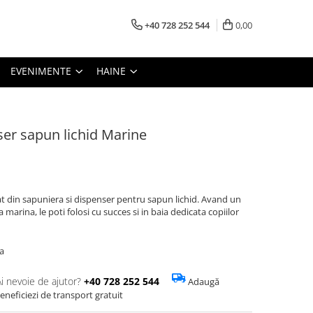
+40 728 252 544
0,00
EVENIMENTE
HAINE
ser sapun lichid Marine
t din sapuniera si dispenser pentru sapun lichid. Avand un
marina, le poti folosi cu succes si in baia dedicata copiilor
a
Ai nevoie de ajutor?
+40 728 252 544
Adaugă
eneficiezi de transport gratuit