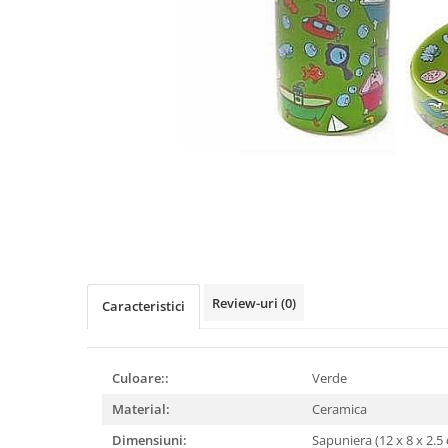
Figurine
Barci, vapoare, ambarcatiuni
Pesti
Decoratiuni care se agata
Tablouri
Review-uri
(0)
Caracteristici
Culoare::
Verde
Material:
Ceramica
Dimensiuni:
Sapuniera (12 x 8 x 2.5