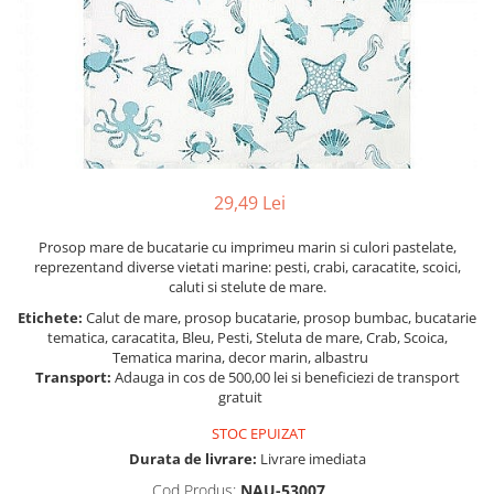
Figurine
Barci, vapoare, ambarcatiuni
Pesti
Decoratiuni care se agata
Tablouri
29,49 Lei
Prosop mare de bucatarie cu imprimeu marin si culori pastelate,
reprezentand diverse vietati marine: pesti, crabi, caracatite, scoici,
caluti si stelute de mare.
Etichete:
Calut de mare, prosop bucatarie, prosop bumbac, bucatarie
tematica, caracatita, Bleu, Pesti, Steluta de mare, Crab, Scoica,
Tematica marina, decor marin, albastru
Transport:
Adauga in cos de 500,00 lei si beneficiezi de transport
gratuit
STOC EPUIZAT
Durata de livrare:
Livrare imediata
Cod Produs:
NAU-53007