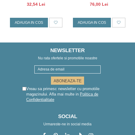
Stea rosie
marine
32,54 Lei
76,00 Lei
ADAUGA IN COS
ADAUGA IN COS
NEWSLETTER
Nu rata ofertele si promotiile noastre
Vreau sa primesc newsletter cu promotiile
magazinului. Afla mai multe in
Politica de
Confidentialitate
SOCIAL
Urmareste-ne in social media