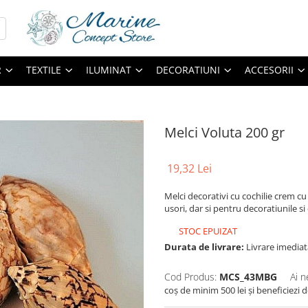
R
TEXTILE
ILUMINAT
DECORATIUNI
ACCESORII
Melci Voluta 200 gr
19,32 Lei
Melci decorativi cu cochilie crem cu
usori, dar si pentru decoratiunile 
STOC EPUIZAT
Durata de livrare:
Livrare imediat
Cod Produs:
MCS_43MBG
Ai n
coș de minim 500 lei și beneficiezi 