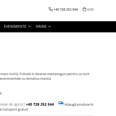
+40 728 252 544
0,00
EVENIMENTE
HAINE
 maro inchis. Folositi in diverse mestesuguri pentru ca sunt
si evenimentele cu tematica marina
a
evoie de ajutor?
+40 728 252 544
Adaugă produse în
de transport gratuit