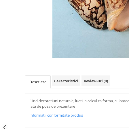
Figurine
Barci, vapoare, ambarcatiuni
Pesti
Decoratiuni care se agata
Tablouri
Caracteristici
Review-uri
(0)
Descriere
Fiind decoratiuni naturale, luati in calcul ca forma, culoar
fata de poza de prezentare
Informatii conformitate produs