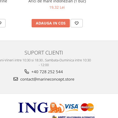
Arici de mare indonezian (1 buc)
arine
19,32 Lei
ADAUGA IN COS
AD
SUPORT CLIENTI
ni-Vineri intre 10:30 si 18:30 , Sambata-Duminica intre 10:30
- 12:00
+40 728 252 544
contact@marineconcept.store