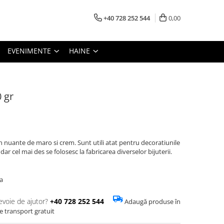
+40 728 252 544
0,00
EVENIMENTE
HAINE
 gr
n nuante de maro si crem. Sunt utili atat pentru decoratiunile
r cel mai des se folosesc la fabricarea diverselor bijuterii.
a
evoie de ajutor?
+40 728 252 544
Adaugă produse în
de transport gratuit