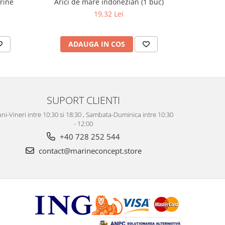
Arici de mare indonezian (1 buc)
arine
19,32 Lei
ADAUGA IN COS
AD
SUPORT CLIENTI
ni-Vineri intre 10:30 si 18:30 , Sambata-Duminica intre 10:30
- 12:00
+40 728 252 544
contact@marineconcept.store