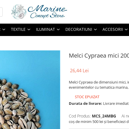
R
TEXTILE
ILUMINAT
DECORATIUNI
ACCESORII
Melci Cypraea mici 200
26,44 Lei
Melci Cypraea de dimensiuni mici, i
evenimentelor cu tematica marina, da
STOC EPUIZAT
Durata de livrare:
Livrare imediat
Cod Produs:
MCS_24MBG
Ai n
coș de minim 500 lei și beneficiezi 