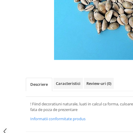
Figurine
Barci, vapoare, ambarcatiuni
Pesti
Decoratiuni care se agata
Tablouri
Caracteristici
Review-uri
(0)
Descriere
! Fiind decoratiuni naturale, luati in calcul ca forma, culoa
fata de poza de prezentare
Informatii conformitate produs