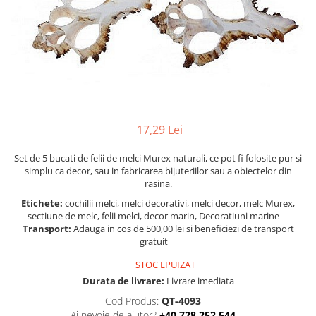
Figurine
Barci, vapoare, ambarcatiuni
Pesti
Decoratiuni care se agata
Tablouri
17,29 Lei
Set de 5 bucati de felii de melci Murex naturali, ce pot fi folosite pur si
simplu ca decor, sau in fabricarea bijuteriilor sau a obiectelor din
rasina.
Etichete:
cochilii melci, melci decorativi, melci decor, melc Murex,
sectiune de melc, felii melci, decor marin, Decoratiuni marine
Transport:
Adauga in cos de 500,00 lei si beneficiezi de transport
gratuit
STOC EPUIZAT
Durata de livrare:
Livrare imediata
Cod Produs:
QT-4093
Ai nevoie de ajutor?
+40 728 252 544