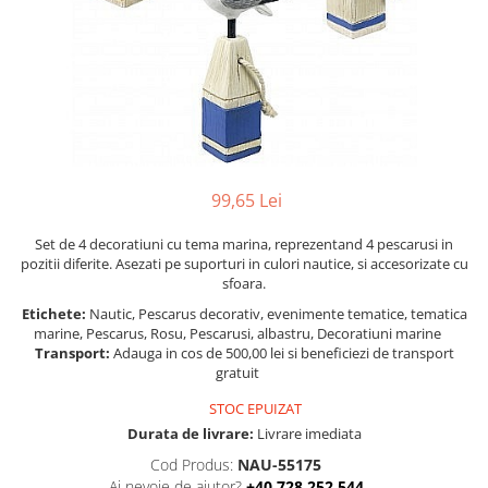
Figurine
Barci, vapoare, ambarcatiuni
Pesti
Decoratiuni care se agata
Tablouri
99,65 Lei
Set de 4 decoratiuni cu tema marina, reprezentand 4 pescarusi in
pozitii diferite. Asezati pe suporturi in culori nautice, si accesorizate cu
sfoara.
Etichete:
Nautic, Pescarus decorativ, evenimente tematice, tematica
marine, Pescarus, Rosu, Pescarusi, albastru, Decoratiuni marine
Transport:
Adauga in cos de 500,00 lei si beneficiezi de transport
gratuit
STOC EPUIZAT
Durata de livrare:
Livrare imediata
Cod Produs:
NAU-55175
Ai nevoie de ajutor?
+40 728 252 544