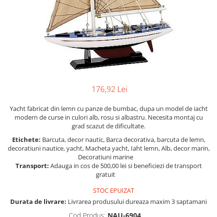
Figurine
Barci, vapoare, ambarcatiuni
Pesti
Decoratiuni care se agata
Tablouri
176,92 Lei
Yacht fabricat din lemn cu panze de bumbac, dupa un model de iacht
modern de curse in culori alb, rosu si albastru. Necesita montaj cu
grad scazut de dificultate.
Etichete:
Barcuta, decor nautic, Barca decorativa, barcuta de lemn,
decoratiuni nautice, yacht, Macheta yacht, Iaht lemn, Alb, decor marin,
Decoratiuni marine
Transport:
Adauga in cos de 500,00 lei si beneficiezi de transport
gratuit
STOC EPUIZAT
Durata de livrare:
Livrarea produsului dureaza maxim 3 saptamani
Cod Produs:
NAU-6904