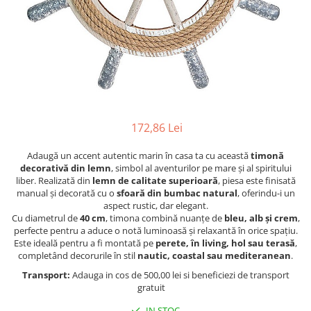
Figurine
Barci, vapoare, ambarcatiuni
Pesti
Decoratiuni care se agata
Tablouri
172,86 Lei
Adaugă un accent autentic marin în casa ta cu această
timonă
decorativă din lemn
, simbol al aventurilor pe mare și al spiritului
liber. Realizată din
lemn de calitate superioară
, piesa este finisată
manual și decorată cu o
sfoară din bumbac natural
, oferindu-i un
aspect rustic, dar elegant.
Cu diametrul de
40 cm
, timona combină nuanțe de
bleu, alb și crem
,
perfecte pentru a aduce o notă luminoasă și relaxantă în orice spațiu.
Este ideală pentru a fi montată pe
perete, în living, hol sau terasă
,
completând decorurile în stil
nautic, coastal sau mediteranean
.
Transport:
Adauga in cos de 500,00 lei si beneficiezi de transport
gratuit
IN STOC