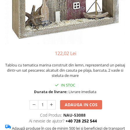
Figurine
Barci, vapoare, ambarcatiuni
Pesti
Decoratiuni care se agata
Tablouri
122,02 Lei
Tablou cu tematica marina construit din lemn, reprezentand un peisaj
dintr-un sat pescaresc alcatuit din casuta pe plaja, barcuta, 2 vasle si
steluta de mare
IN STOC
Durata de livrare:
Livrare imediata
ADAUGA IN COS
Cod Produs:
NAU-53088
Ai nevoie de ajutor?
+40 728 252 544
Adaugă produse în coș de minim 500 lei și beneficiezi de transport