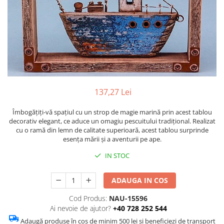
Figurine
Barci, vapoare, ambarcatiuni
Pesti
Decoratiuni care se agata
Tablouri
137,27 Lei
Îmbogățiți-vă spațiul cu un strop de magie marină prin acest tablou
decorativ elegant, ce aduce un omagiu pescuitului tradițional. Realizat
cu o ramă din lemn de calitate superioară, acest tablou surprinde
esența mării și a aventurii pe ape.
IN STOC
ADAUGA IN COS
Cod Produs:
NAU-15596
Ai nevoie de ajutor?
+40 728 252 544
Adaugă produse în coș de minim 500 lei și beneficiezi de transport