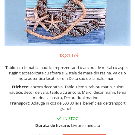
Figurine
Barci, vapoare, ambarcatiuni
Pesti
Decoratiuni care se agata
Tablouri
48,81 Lei
Tablou cu tematica nautica reprezentand o ancora de metal cu aspect
ruginit accesorizata cu sfoara si 2 stele de mare din rasina. Va da o
nota autentica locatiilor din Delta sau de la malul marii.
Etichete:
ancora decorativa, Tablou lemn, tablou marin, culori
nautice, decor de vara, tablou cu ancora, Maro, decor marin, tema
marina, albastru, Decoratiuni marine
Transport:
Adauga in cos de 500,00 lei si beneficiezi de transport
gratuit
IN STOC
Durata de livrare:
Livrare imediata