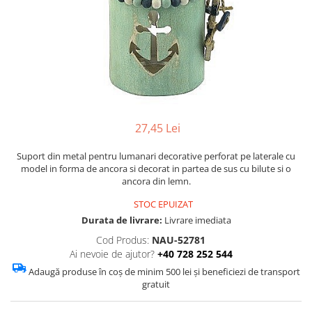
Figurine
Barci, vapoare, ambarcatiuni
Pesti
Decoratiuni care se agata
Tablouri
27,45 Lei
Suport din metal pentru lumanari decorative perforat pe laterale cu
model in forma de ancora si decorat in partea de sus cu bilute si o
ancora din lemn.
STOC EPUIZAT
Durata de livrare:
Livrare imediata
Cod Produs:
NAU-52781
Ai nevoie de ajutor?
+40 728 252 544
Adaugă produse în coș de minim 500 lei și beneficiezi de transport
gratuit