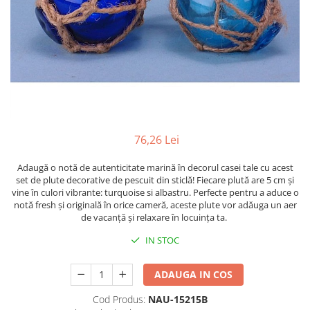
Figurine
Barci, vapoare, ambarcatiuni
Pesti
Decoratiuni care se agata
Tablouri
76,26 Lei
Adaugă o notă de autenticitate marină în decorul casei tale cu acest
set de plute decorative de pescuit din sticlă! Fiecare plută are 5 cm și
vine în culori vibrante: turquoise si albastru. Perfecte pentru a aduce o
notă fresh și originală în orice cameră, aceste plute vor adăuga un aer
de vacanță și relaxare în locuința ta.
IN STOC
ADAUGA IN COS
Cod Produs:
NAU-15215B