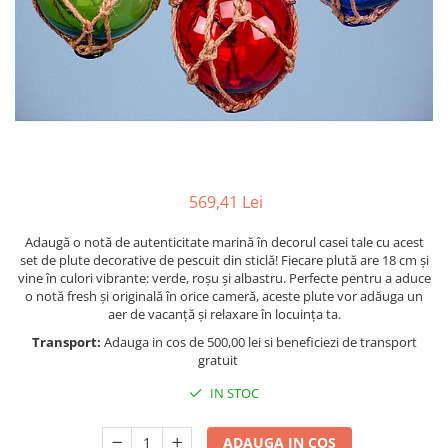
Figurine
Barci, vapoare, ambarcatiuni
Pesti
Decoratiuni care se agata
Tablouri
569,41 Lei
Adaugă o notă de autenticitate marină în decorul casei tale cu acest
set de plute decorative de pescuit din sticlă! Fiecare plută are 18 cm și
vine în culori vibrante: verde, roșu și albastru. Perfecte pentru a aduce
o notă fresh și originală în orice cameră, aceste plute vor adăuga un
aer de vacanță și relaxare în locuința ta.
Transport:
Adauga in cos de 500,00 lei si beneficiezi de transport
gratuit
IN STOC
ADAUGA IN COS