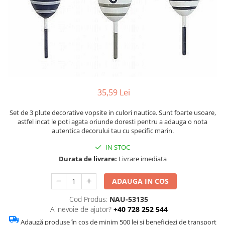
Figurine
Barci, vapoare, ambarcatiuni
Pesti
Decoratiuni care se agata
Tablouri
35,59 Lei
Set de 3 plute decorative vopsite in culori nautice. Sunt foarte usoare,
astfel incat le poti agata oriunde doresti pentru a adauga o nota
autentica decorului tau cu specific marin.
IN STOC
Durata de livrare:
Livrare imediata
ADAUGA IN COS
Cod Produs:
NAU-53135
Ai nevoie de ajutor?
+40 728 252 544
Adaugă produse în coș de minim 500 lei și beneficiezi de transport