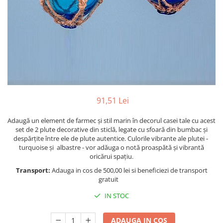
Figurine
Barci, vapoare, ambarcatiuni
Pesti
Decoratiuni care se agata
Tablouri
91,51 Lei
Adaugă un element de farmec și stil marin în decorul casei tale cu acest
set de 2 plute decorative din sticlă, legate cu sfoară din bumbac și
despărțite între ele de plute autentice. Culorile vibrante ale plutei -
turquoise și albastre - vor adăuga o notă proaspătă și vibrantă
oricărui spațiu.
Transport:
Adauga in cos de 500,00 lei si beneficiezi de transport
gratuit
IN STOC
ADAUGA IN COS