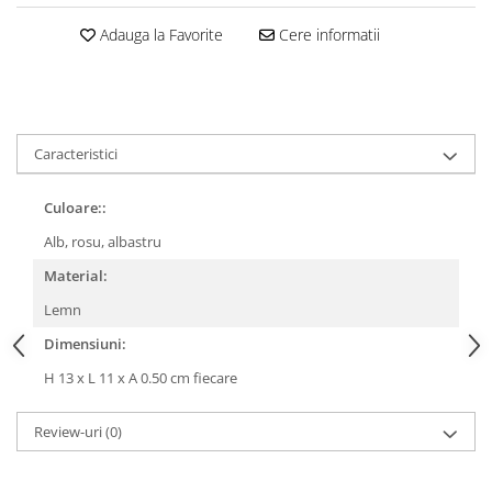
Adauga la Favorite
Cere informatii
Caracteristici
Culoare::
Alb, rosu, albastru
Material:
Lemn
Dimensiuni:
H 13 x L 11 x A 0.50 cm fiecare
Review-uri
(0)