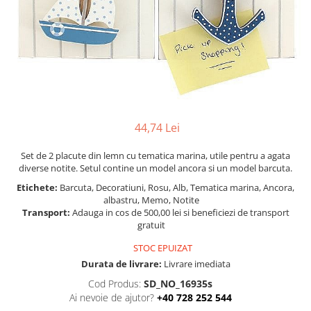
Figurine
Barci, vapoare, ambarcatiuni
Pesti
Decoratiuni care se agata
Tablouri
44,74 Lei
Set de 2 placute din lemn cu tematica marina, utile pentru a agata
diverse notite. Setul contine un model ancora si un model barcuta.
Etichete:
Barcuta, Decoratiuni, Rosu, Alb, Tematica marina, Ancora,
albastru, Memo, Notite
Transport:
Adauga in cos de 500,00 lei si beneficiezi de transport
gratuit
STOC EPUIZAT
Durata de livrare:
Livrare imediata
Cod Produs:
SD_NO_16935s
Ai nevoie de ajutor?
+40 728 252 544