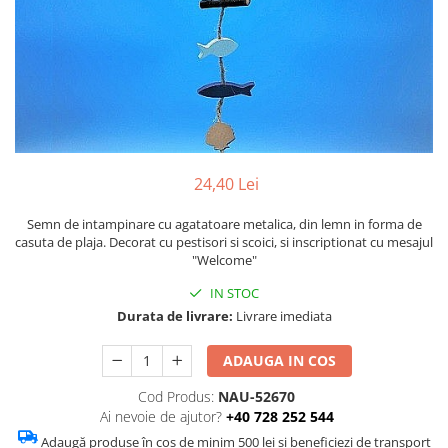
Figurine
Barci, vapoare, ambarcatiuni
Pesti
Decoratiuni care se agata
Tablouri
24,40 Lei
Semn de intampinare cu agatatoare metalica, din lemn in forma de
casuta de plaja. Decorat cu pestisori si scoici, si inscriptionat cu mesajul
"Welcome"
IN STOC
Durata de livrare:
Livrare imediata
ADAUGA IN COS
Cod Produs:
NAU-52670
Ai nevoie de ajutor?
+40 728 252 544
Adaugă produse în coș de minim 500 lei și beneficiezi de transport