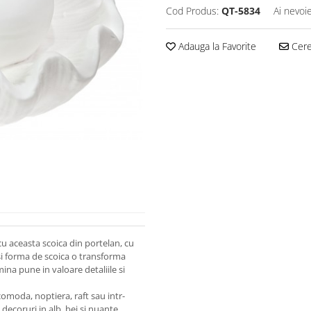
Cod Produs:
QT-5834
Ai nevoi
Adauga la Favorite
Cere 
u aceasta scoica din portelan, cu
 si forma de scoica o transforma
ina pune in valoare detaliile si
comoda, noptiera, raft sau intr-
decoruri in alb, bej si nuante