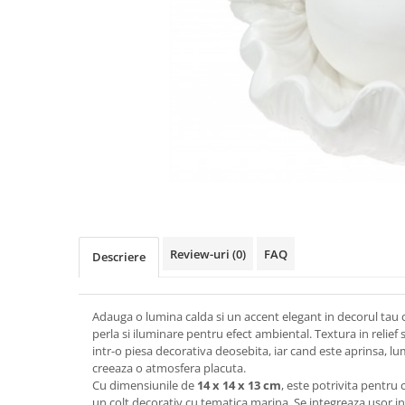
Figurine
Barci, vapoare, ambarcatiuni
Pesti
Decoratiuni care se agata
Tablouri
Review-uri
(0)
FAQ
Descriere
Adauga o lumina calda si un accent elegant in decorul tau c
perla si iluminare pentru efect ambiental. Textura in relief
intr-o piesa decorativa deosebita, iar cand este aprinsa, lum
creeaza o atmosfera placuta.
Cu dimensiunile de
14 x 14 x 13 cm
, este potrivita pentru 
un colt decorativ cu tematica marina. Se integreaza usor in 