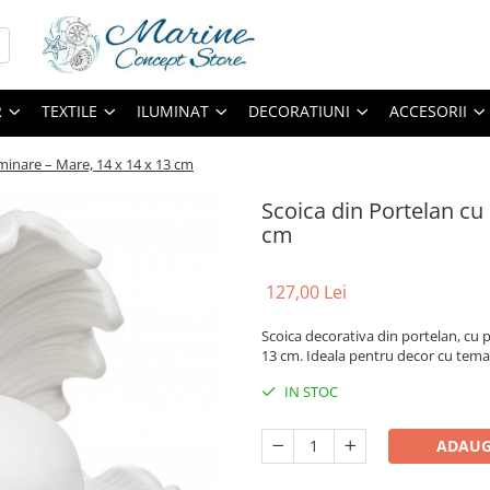
R
TEXTILE
ILUMINAT
DECORATIUNI
ACCESORII
uminare – Mare, 14 x 14 x 13 cm
Scoica din Portelan cu 
cm
127,00 Lei
Scoica decorativa din portelan, cu 
13 cm. Ideala pentru decor cu tema
IN STOC
ADAUG