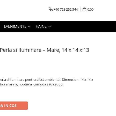
+40 728 252 544
0,00
EVENIMENTE
HAINE
Perla si Iluminare – Mare, 14 x 14 x 13
perla si iluminare pentru efect ambiental. Dimensiuni 14 x 14 x
tica marina, noptiera, comoda sau cadou.
A IN COS