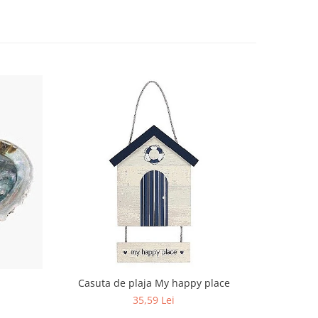
Casuta de plaja My happy place
S
35,59 Lei