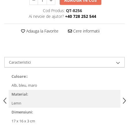
ADAUGA IN COS
Cod Produs:
QT-8256
Ai nevoie de ajutor?
+40 728 252 544
Adauga la Favorite
Cere informatii
Caracteristici
Culoare::
Alb, bleu, maro
Material:
Lemn
Dimensiuni:
17 x 16 x 3 cm