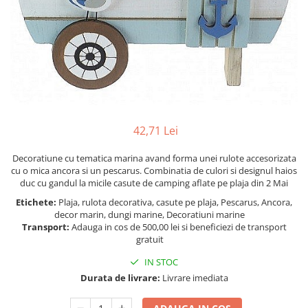
Figurine
Barci, vapoare, ambarcatiuni
Pesti
Decoratiuni care se agata
Tablouri
42,71 Lei
Decoratiune cu tematica marina avand forma unei rulote accesorizata
cu o mica ancora si un pescarus. Combinatia de culori si designul haios
duc cu gandul la micile casute de camping aflate pe plaja din 2 Mai
Etichete:
Plaja, rulota decorativa, casute pe plaja, Pescarus, Ancora,
decor marin, dungi marine, Decoratiuni marine
Transport:
Adauga in cos de 500,00 lei si beneficiezi de transport
gratuit
IN STOC
Durata de livrare:
Livrare imediata