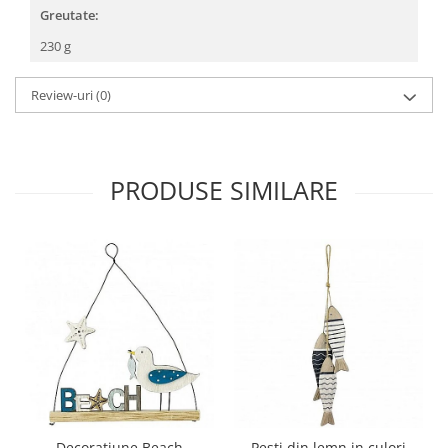
Greutate:
230 g
Review-uri
(0)
PRODUSE SIMILARE
Decoratiune Beach
Pesti din lemn in culori