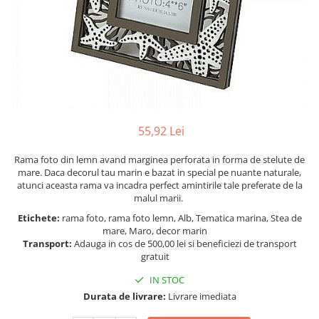
Figurine
Barci, vapoare, ambarcatiuni
Pesti
Decoratiuni care se agata
Tablouri
55,92 Lei
Rama foto din lemn avand marginea perforata in forma de stelute de
mare. Daca decorul tau marin e bazat in special pe nuante naturale,
atunci aceasta rama va incadra perfect amintirile tale preferate de la
malul marii.
Etichete:
rama foto, rama foto lemn, Alb, Tematica marina, Stea de
mare, Maro, decor marin
Transport:
Adauga in cos de 500,00 lei si beneficiezi de transport
gratuit
IN STOC
Durata de livrare:
Livrare imediata