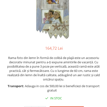
Figurine
Barci, vapoare, ambarcatiuni
Pesti
Decoratiuni care se agata
Tablouri
164,72 Lei
Rama foto din lemn în formă de colibă de plajă este un accesoriu
decorativ minunat pentru a-ți expune amintirile de vacanță. Cu
posibilitatea de a pune 3 poze pe verticală, această ramă este atât
practică, cât și fermecătoare. Cu o lungime de 60 cm, rama este
realizată din lemn de înaltă calitate, adăugând un aer rustic și cald
oricărui spațiu.
Transport:
Adauga in cos de 500,00 lei si beneficiezi de transport
gratuit
IN STOC