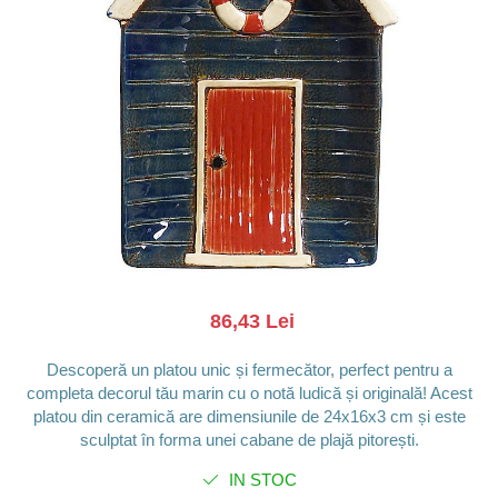
Barci, vapoare, ambarcatiuni
Pesti
Decoratiuni care se agata
Tablouri
86,43 Lei
Descoperă un platou unic și fermecător, perfect pentru a
completa decorul tău marin cu o notă ludică și originală! Acest
platou din ceramică are dimensiunile de 24x16x3 cm și este
sculptat în forma unei cabane de plajă pitorești.
IN STOC