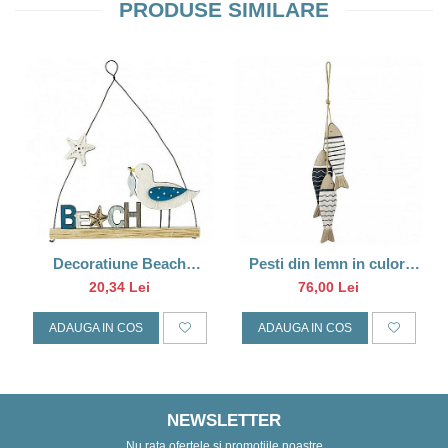
PRODUSE SIMILARE
Decoratiune Beach
Pesti din lemn in culori
pescarus
marine
20,34 Lei
76,00 Lei
ADAUGA IN COS
ADAUGA IN COS
NEWSLETTER
Nu rata ofertele si promotiile noastre