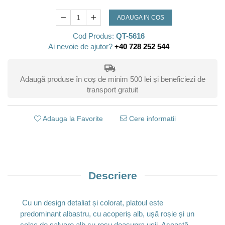
ADAUGA IN COS
Cod Produs:
QT-5616
Ai nevoie de ajutor?
+40 728 252 544
Adaugă produse în coș de minim 500 lei și beneficiezi de
transport gratuit
Adauga la Favorite
Cere informatii
Descriere
Cu un design detaliat și colorat, platoul este
predominant albastru, cu acoperiș alb, ușă roșie și un
colac de salvare alb cu roșu deasupra ușii. Această