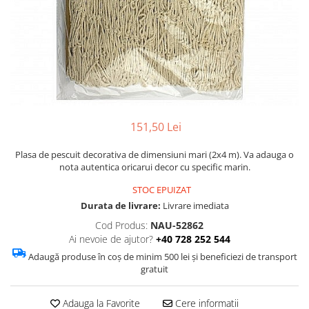
Figurine
Barci, vapoare, ambarcatiuni
Pesti
Decoratiuni care se agata
Tablouri
151,50 Lei
Plasa de pescuit decorativa de dimensiuni mari (2x4 m). Va adauga o
nota autentica oricarui decor cu specific marin.
STOC EPUIZAT
Durata de livrare:
Livrare imediata
Cod Produs:
NAU-52862
Ai nevoie de ajutor?
+40 728 252 544
Adaugă produse în coș de minim 500 lei și beneficiezi de transport
gratuit
Adauga la Favorite
Cere informatii