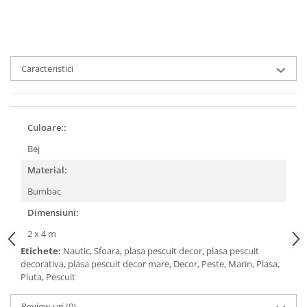
Caracteristici
Culoare::
Bej
Material:
Bumbac
Dimensiuni:
2 x 4 m
Etichete:
Nautic, Sfoara, plasa pescuit decor, plasa pescuit
decorativa, plasa pescuit decor mare, Decor, Peste, Marin, Plasa,
Pluta, Pescuit
Review-uri
(0)