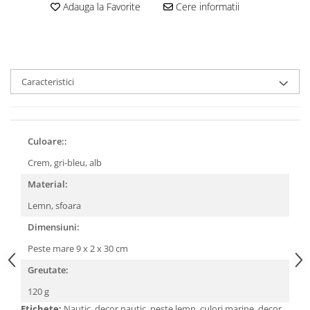
Adauga la Favorite
Cere informatii
Caracteristici
Culoare::
Crem, gri-bleu, alb
Material:
Lemn, sfoara
Dimensiuni:
Peste mare 9 x 2 x 30 cm
Greutate:
120 g
Etichete:
Nautic, decor nautic, peste lemn, culori marine, decor