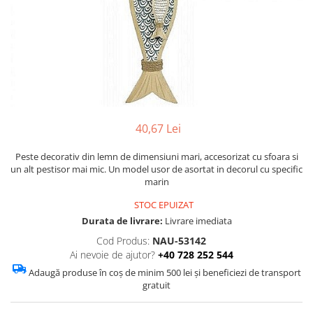
Figurine
Barci, vapoare, ambarcatiuni
Pesti
Decoratiuni care se agata
Tablouri
40,67 Lei
Peste decorativ din lemn de dimensiuni mari, accesorizat cu sfoara si
un alt pestisor mai mic. Un model usor de asortat in decorul cu specific
marin
STOC EPUIZAT
Durata de livrare:
Livrare imediata
Cod Produs:
NAU-53142
Ai nevoie de ajutor?
+40 728 252 544
Adaugă produse în coș de minim 500 lei și beneficiezi de transport
gratuit