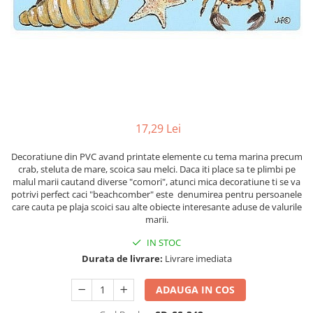
Figurine
Barci, vapoare, ambarcatiuni
Pesti
Decoratiuni care se agata
Tablouri
17,29 Lei
Decoratiune din PVC avand printate elemente cu tema marina precum
crab, steluta de mare, scoica sau melci. Daca iti place sa te plimbi pe
malul marii cautand diverse "comori", atunci mica decoratiune ti se va
potrivi perfect caci "beachcomber" este denumirea pentru persoanele
care cauta pe plaja scoici sau alte obiecte interesante aduse de valurile
marii.
IN STOC
Durata de livrare:
Livrare imediata
ADAUGA IN COS