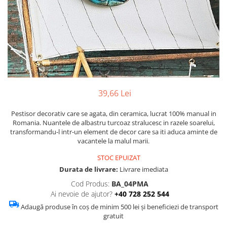
Figurine
Barci, vapoare, ambarcatiuni
Pesti
Decoratiuni care se agata
Tablouri
39,66 Lei
Pestisor decorativ care se agata, din ceramica, lucrat 100% manual in
Romania. Nuantele de albastru turcoaz stralucesc in razele soarelui,
transformandu-l intr-un element de decor care sa iti aduca aminte de
vacantele la malul marii.
STOC EPUIZAT
Durata de livrare:
Livrare imediata
Cod Produs:
BA_04PMA
Ai nevoie de ajutor?
+40 728 252 544
Adaugă produse în coș de minim 500 lei și beneficiezi de transport
gratuit