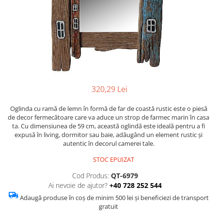
Figurine
Barci, vapoare, ambarcatiuni
Pesti
Decoratiuni care se agata
Tablouri
320,29 Lei
Oglinda cu ramă de lemn în formă de far de coastă rustic este o piesă
de decor fermecătoare care va aduce un strop de farmec marin în casa
ta. Cu dimensiunea de 59 cm, această oglindă este ideală pentru a fi
expusă în living, dormitor sau baie, adăugând un element rustic și
autentic în decorul camerei tale.
STOC EPUIZAT
Cod Produs:
QT-6979
Ai nevoie de ajutor?
+40 728 252 544
Adaugă produse în coș de minim 500 lei și beneficiezi de transport
gratuit