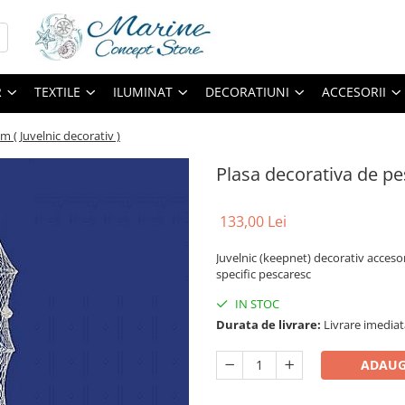
R
TEXTILE
ILUMINAT
DECORATIUNI
ACCESORII
m ( Juvelnic decorativ )
Plasa decorativa de pes
133,00 Lei
Juvelnic (keepnet) decorativ accesor
specific pescaresc
IN STOC
Durata de livrare:
Livrare imediat
ADAUG