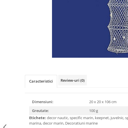
Figurine
Barci, vapoare, ambarcatiuni
Pesti
Decoratiuni care se agata
Tablouri
Review-uri
(0)
Caracteristici
Dimensiuni:
20 x 20 x 106 cm
Greutate:
100 g
Etichete:
decor nautic, specific marin, keepnet, juvelnic, s
marina, decor marin, Decoratiuni marine