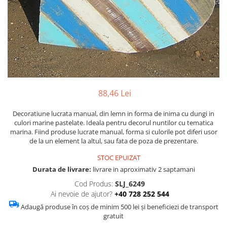
Figurine
Barci, vapoare, ambarcatiuni
Pesti
Decoratiuni care se agata
Tablouri
88,46 Lei
Decoratiune lucrata manual, din lemn in forma de inima cu dungi in
culori marine pastelate. Ideala pentru decorul nuntilor cu tematica
marina. Fiind produse lucrate manual, forma si culorile pot diferi usor
de la un element la altul, sau fata de poza de prezentare.
STOC EPUIZAT
Durata de livrare:
livrare in aproximativ 2 saptamani
Cod Produs:
SLJ_6249
Ai nevoie de ajutor?
+40 728 252 544
Adaugă produse în coș de minim 500 lei și beneficiezi de transport
gratuit