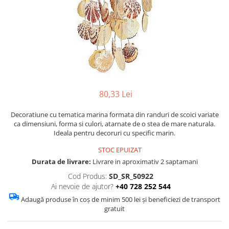
Figurine
Barci, vapoare, ambarcatiuni
Pesti
Decoratiuni care se agata
Tablouri
80,33 Lei
Decoratiune cu tematica marina formata din randuri de scoici variate
ca dimensiuni, forma si culori, atarnate de o stea de mare naturala.
Ideala pentru decoruri cu specific marin.
STOC EPUIZAT
Durata de livrare:
Livrare in aproximativ 2 saptamani
Cod Produs:
SD_SR_50922
Ai nevoie de ajutor?
+40 728 252 544
Adaugă produse în coș de minim 500 lei și beneficiezi de transport
gratuit