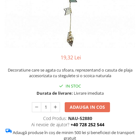
Figurine
Barci, vapoare, ambarcatiuni
Pesti
Decoratiuni care se agata
Tablouri
19,32 Lei
Decoratiune care se agata cu sfoara, reprezentand o casuta de plaja
accesorizata cu stegulete si o scoica naturala
IN STOC
Durata de livrare:
Livrare imediata
ADAUGA IN COS
Cod Produs:
NAU-52880
Ai nevoie de ajutor?
+40 728 252 544
Adaugă produse în coș de minim 500 lei și beneficiezi de transport
gratuit