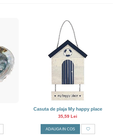
Casuta de plaja My happy place
Sc
35,59 Lei
ADAUGA IN COS
A