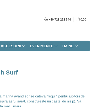
+40 728 252 544
0,00
ACCESORII
EVENIMENTE
HAINE
h Surf
marina avand scrise cateva "reguli" pentru iubitorii de
espira aerul sarat, construieste un castel de nisip). Va
la malul marii.