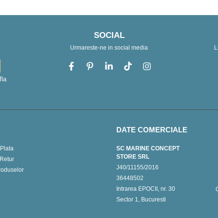
SOCIAL
Urmareste-ne in social media
L
fla
DATE COMERCIALE
Plata
SC MARINE CONCEPT
STORE SRL
 Retur
J40/11155/2016
roduselor
36448502
Intrarea EPOCII, nr. 30
Sector 1, Bucuresti