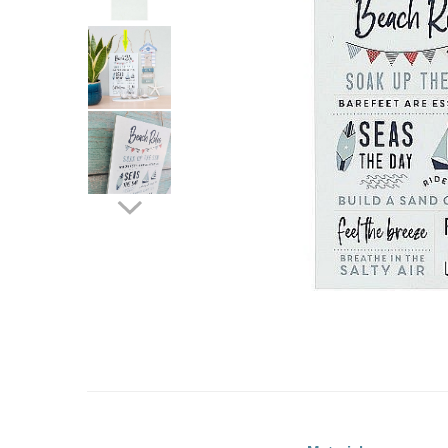
Barci, vapoare, ambarcatiuni
Pesti
Decoratiuni care se agata
Tablouri