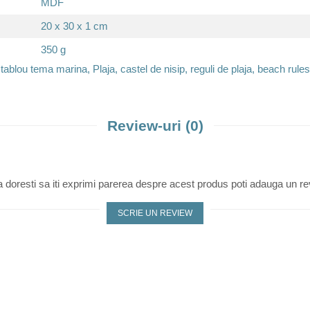
MDF
20 x 30 x 1 cm
350 g
tablou tema marina, Plaja, castel de nisip, reguli de plaja, beach rule
Review-uri
(0)
 doresti sa iti exprimi parerea despre acest produs poti adauga un re
SCRIE UN REVIEW