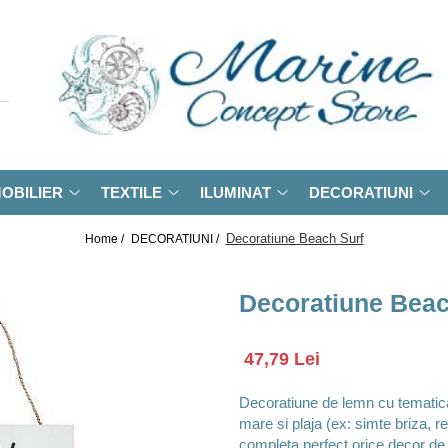
OBILIER
TEXTILE
ILUMINAT
DECORATIUNI
Decoratiune Beach Surf
Home /
DECORATIUNI /
Decoratiune Beac
47,79 Lei
Decoratiune de lemn cu tematica 
mare si plaja (ex: simte briza, r
completa perfect orice decor de 