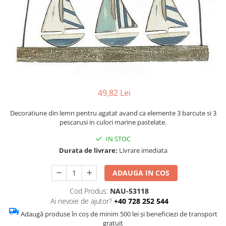
Figurine
Barci, vapoare, ambarcatiuni
Pesti
Decoratiuni care se agata
Tablouri
49,82 Lei
Decoratiune din lemn pentru agatat avand ca elemente 3 barcute si 3
pescarusi in culori marine pastelate.
IN STOC
Durata de livrare:
Livrare imediata
ADAUGA IN COS
Cod Produs:
NAU-53118
Ai nevoie de ajutor?
+40 728 252 544
Adaugă produse în coș de minim 500 lei și beneficiezi de transport
gratuit